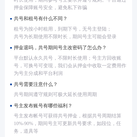
押金保障账号安全，避免私下诈骗
共号和租号有什么不同？
租号为按小时租用，到期下号，无号主登陆；
共号为长期使用不限时长，期间号主可能会登录
押金退吗，共号期间号主改密码了怎么办？
平台默认永久共号，不限时长使用；号主方回收账
号，可换号可变现，我们会从押金中收取一定费用作
为号主分成和平台利润
共号需要注意什么？
共号期间遵守规则可极大延长使用周期
号主发布账号有哪些福利？
号主发布帐号可获得共号押金，根据共号周期结算
10%-90%，期间号主可更新共号要求，如段位，任
务，道具等