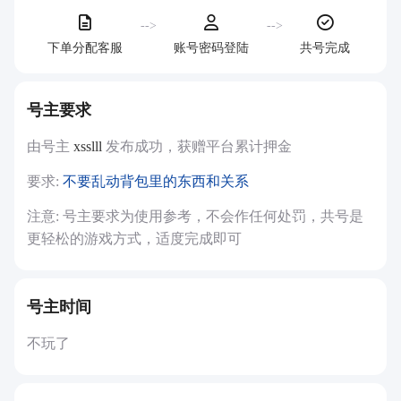
-->
-->
下单分配客服
账号密码登陆
共号完成
号主要求
由号主
xsslll
发布成功，获赠平台累计押金
要求:
不要乱动背包里的东西和关系
注意: 号主要求为使用参考，不会作任何处罚，共号是
更轻松的游戏方式，适度完成即可
号主时间
不玩了